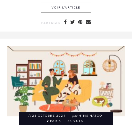
VOIR L’ARTICLE
COMMENT TF1 ET M6 SONT 
PARTAGER
le
23 OCTOBRE 2024
par
MIMS NATOO
PARIS
44 VUES