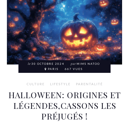
le
30 OCTOBRE 2024
par
MIMS NATOO
PARIS
667 VUES
CULTURE
LIFESTYLE
PARENTALITÉ
HALLOWEEN: ORIGINES ET
LÉGENDES,CASSONS LES
PRÉJUGÉS !