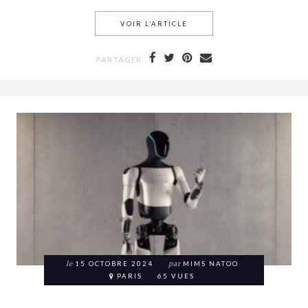
VOIR L’ARTICLE
ÊTES-VOUS EXTRAVERTI, I
PARTAGER
le
15 OCTOBRE 2024
par
MIMS NATOO
PARIS
65 VUES