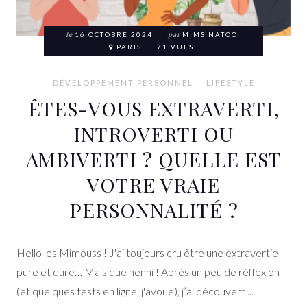
le
16 OCTOBRE 2024
par
MIMS NATOO
PARIS
71 VUES
DÉVELOPPEMENT PERSONNEL
LIFESTYLE
ÊTES-VOUS EXTRAVERTI,
INTROVERTI OU
AMBIVERTI ? QUELLE EST
VOTRE VRAIE
PERSONNALITÉ ?
Hello les Mimouss ! J'ai toujours cru être une extravertie
pure et dure… Mais que nenni ! Après un peu de réflexion
(et quelques tests en ligne, j'avoue), j’ai découvert ...