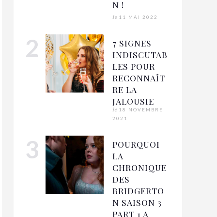
N !
le
11 MAI 2022
7 SIGNES
INDISCUTAB
LES POUR
RECONNAÎT
RE LA
JALOUSIE
le
18 NOVEMBRE
2021
POURQUOI
LA
CHRONIQUE
DES
BRIDGERTO
N SAISON 3
PART 1 A