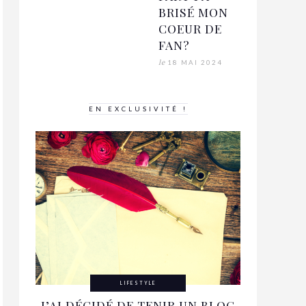
BRISÉ MON
COEUR DE
FAN?
le
18 MAI 2024
EN EXCLUSIVITÉ !
LIFESTYLE
J’AI DÉCIDÉ DE TENIR UN BLOG