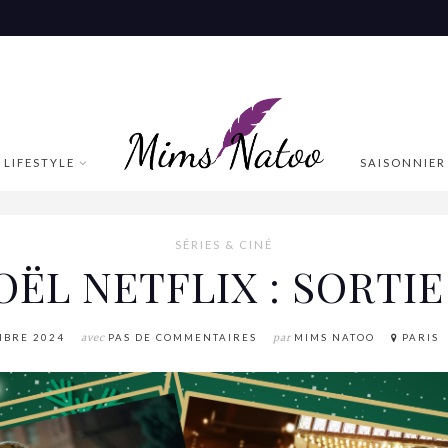
LIFESTYLE
SAISONNIER
SÉRIES & CINÉ
OËL NETFLIX : SORTI
MBRE 2024
avec
PAS DE COMMENTAIRES
par
MIMS NATOO
PARIS