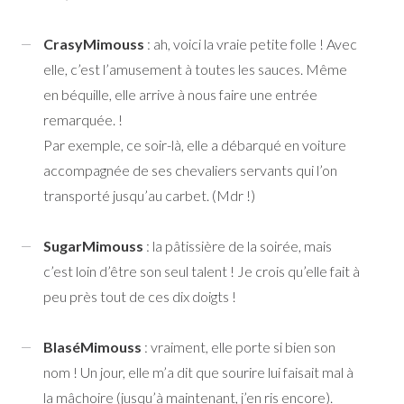
CrasyMimouss
: ah, voici la vraie petite folle ! Avec
elle, c’est l’amusement à toutes les sauces. Même
en béquille, elle arrive à nous faire une entrée
remarquée. !
Par exemple, ce soir-là, elle a débarqué en voiture
accompagnée de ses chevaliers servants qui l’on
transporté jusqu’au carbet. (Mdr !)
SugarMimouss
: la pâtissière de la soirée, mais
c’est loin d’être son seul talent ! Je crois qu’elle fait à
peu près tout de ces dix doigts !
BlaséMimouss
: vraiment, elle porte si bien son
nom ! Un jour, elle m’a dit que sourire lui faisait mal à
la mâchoire (jusqu’à maintenant, j’en ris encore).