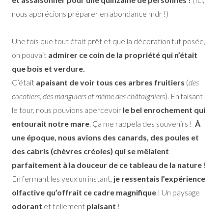
nous apprécions préparer en abondance mdr !)
Une fois que tout était prêt et que la décoration fut posée,
on pouvait
admirer ce coin de la propriété qui n’était
que bois et verdure.
C’était
apaisant de voir tous ces arbres fruitiers
(
des
cocotiers, des manguiers et même des châtaigniers
). En faisant
le tour, nous pouvions apercevoir
le bel enrochement qui
entourait notre mare
. Ça me rappela des souvenirs !
À
une époque, nous avions des canards, des poules et
des cabris (chèvres créoles) qui se mêlaient
parfaitement à la douceur de ce tableau de la nature
!
En fermant les yeux un instant,
je ressentais l’expérience
olfactive qu’offrait ce cadre magnifique
! Un paysage
odorant
et tellement
plaisant
!