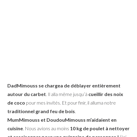
DadMimouss se chargea de déblayer entièrement
autour du carbet
. Il alla même jusqu’à
cueillir des noix
de coco
pour mes invités. Et pour finir, il alluma notre
traditionnel grand feu de bois
.
MumMimouss et DoudouMimouss m’aidaient en
cuisine
. Nous avions au moins
10 kg de poulet à nettoyer
et assaisonner pour une quinzaine de personnes !
(Ici,