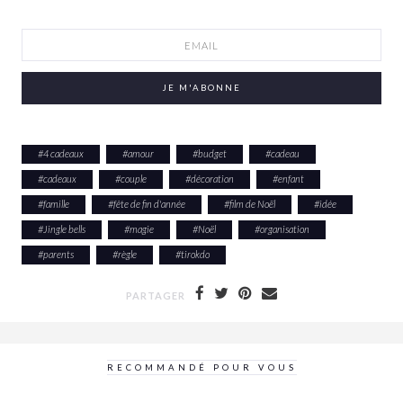
#
4 cadeaux
#
amour
#
budget
#
cadeau
#
cadeaux
#
couple
#
décoration
#
enfant
#
famille
#
fête de fin d'année
#
film de Noël
#
idée
#
Jingle bells
#
magie
#
Noël
#
organisation
#
parents
#
règle
#
tirokdo
PARTAGER
RECOMMANDÉ POUR VOUS