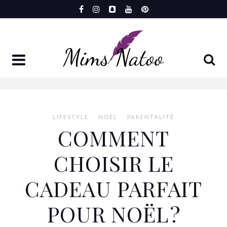
Aller
au
contenu
LIFESTYLE
NOËL
PARENTALITÉ
COMMENT
CHOISIR LE
CADEAU PARFAIT
POUR NOËL ?