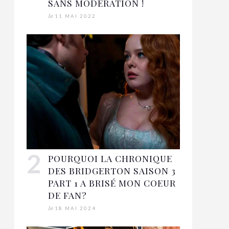
SANS MODÉRATION !
le
11 MAI 2022
POURQUOI LA CHRONIQUE
DES BRIDGERTON SAISON 3
PART 1 A BRISÉ MON COEUR
DE FAN?
le
18 MAI 2024