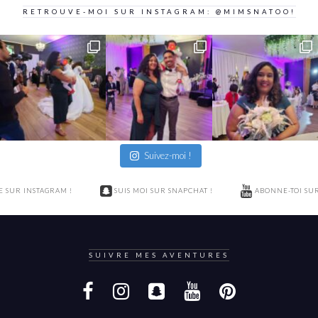
RETROUVE-MOI SUR INSTAGRAM: @MIMSNATOO!
Suivez-moi !
E SUR INSTAGRAM !
SUIS MOI SUR SNAPCHAT !
ABONNE-TOI SU
SUIVRE MES AVENTURES